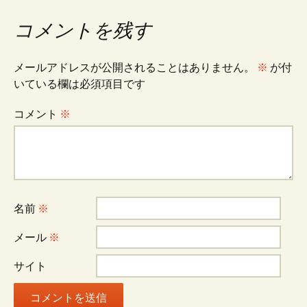
稿
コメントを残す
ナ
メールアドレスが公開されることはありません。
※
が付
ビ
いている欄は必須項目です
コメント
※
ゲ
ー
名前
※
シ
メール
※
ョ
サイト