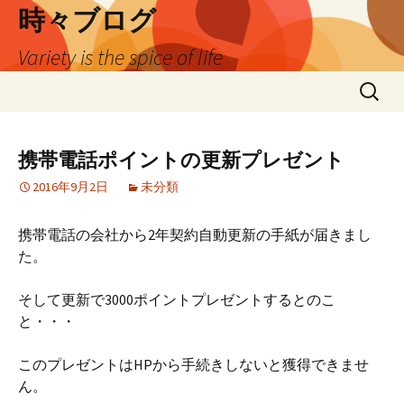
時々ブログ
Variety is the spice of life
コ
検
ン
索:
テ
ン
携帯電話ポイントの更新プレゼント
ツ
2016年9月2日
未分類
へ
ス
キ
携帯電話の会社から2年契約自動更新の手紙が届きまし
ッ
た。
プ
そして更新で3000ポイントプレゼントするとのこ
と・・・
このプレゼントはHPから手続きしないと獲得できませ
ん。