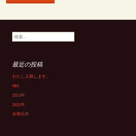
ン
検
索:
最近の投稿
わたし入籍します。
VBA
2022年
2021年
令和元年