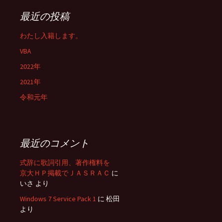
最近の投稿
わたし入籍します。
VBA
2022年
2021年
令和元年
最近のコメント
式辞に歌詞引用、著作権料を
京大ＨＰ掲載でＪＡＳＲＡＣ
に
いさ
より
Windows 7 Service Pack 1
に
松田
より