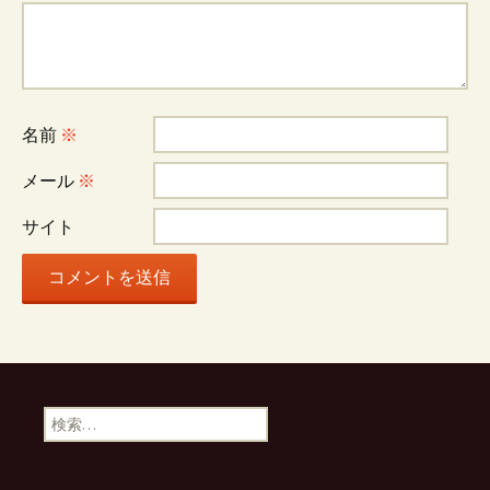
ゲ
ー
名前
※
シ
メール
※
ョ
サイト
ン
検
索: