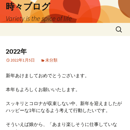
時々ブログ
Variety is the spice of life
コ
検
ン
索:
テ
ン
2022年
ツ
2022年1月5日
未分類
へ
ス
キ
新年あけましておめでとうございます。
ッ
プ
本年もよろしくお願いいたします。
スッキリとコロナが収束しない中、新年を迎えましたが
ハッピーな1年になるよう考えて行動したいです。
そういえば娘から、「あまり楽しそうに仕事していな