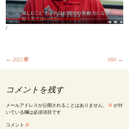
/
投
←
2021年
VBA
→
稿
コメントを残す
ナ
メールアドレスが公開されることはありません。
※
が付
ビ
いている欄は必須項目です
コメント
※