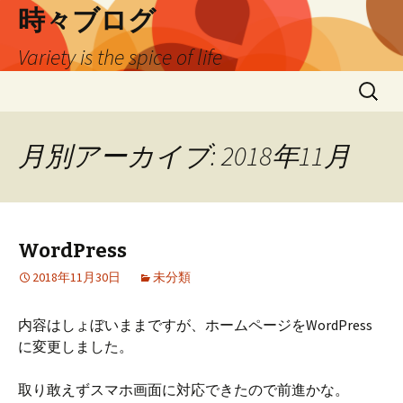
時々ブログ
Variety is the spice of life
コ
検
ン
索:
テ
ン
月別アーカイブ: 2018年11月
ツ
へ
ス
キ
WordPress
ッ
プ
2018年11月30日
未分類
内容はしょぼいままですが、ホームページをWordPress
に変更しました。
取り敢えずスマホ画面に対応できたので前進かな。