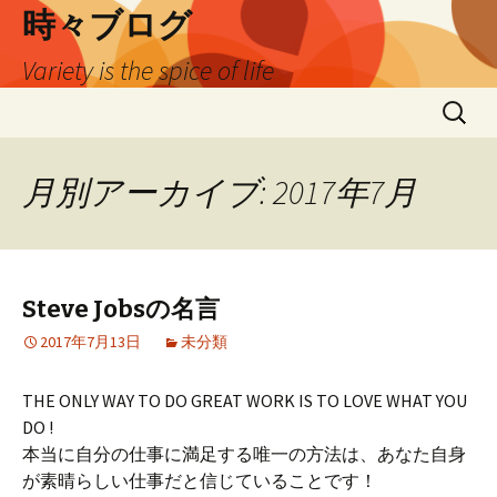
時々ブログ
Variety is the spice of life
コ
検
ン
索:
テ
ン
月別アーカイブ: 2017年7月
ツ
へ
ス
キ
Steve Jobsの名言
ッ
プ
2017年7月13日
未分類
THE ONLY WAY TO DO GREAT WORK IS TO LOVE WHAT YOU
DO !
本当に自分の仕事に満足する唯一の方法は、あなた自身
が素晴らしい仕事だと信じていることです！