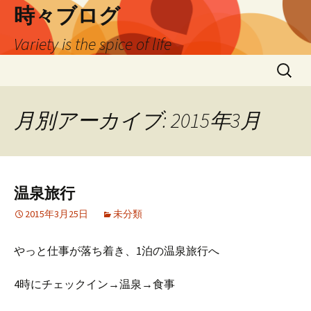
時々ブログ
Variety is the spice of life
コ
検
ン
索:
テ
ン
月別アーカイブ: 2015年3月
ツ
へ
ス
キ
温泉旅行
ッ
プ
2015年3月25日
未分類
やっと仕事が落ち着き、1泊の温泉旅行へ
4時にチェックイン→温泉→食事